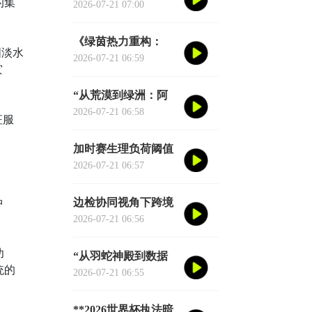
的集
种子席位的地缘分配
2026-07-21 07:00
逻辑”
《绿茵热力重构：
国淡水
2026世界杯跑动轨迹
2026-07-21 06:59
灾
实时推演图谱》
“从荒漠到绿洲：阿
兹特克三十年生态逆
2026-07-21 06:58
征服
袭实录”
加时赛生理负荷阈值
与肌肉损伤概率：
2026-07-21 06:57
2026世界杯多维度预
测模型
边检协同视角下跨境
冲
球员通关机制优化研
2026-07-21 06:56
究——以2026年联合
世界杯为场景
幼
“从羽蛇神殿到数据
统的
圣殿：阿兹特克球场
2026-07-21 06:55
六十年世界杯的文明
跃迁”
**2026世界杯执法暗