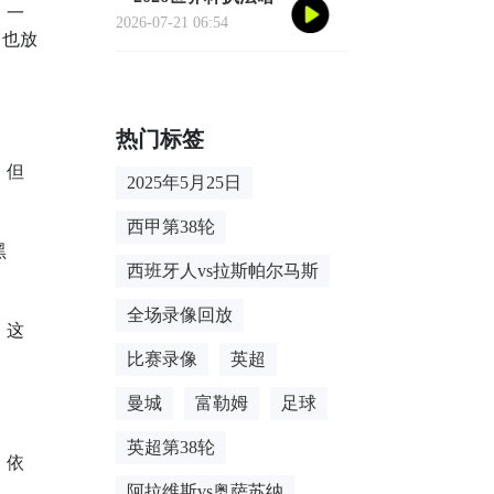
。一
战：裁判心率爆表的
2026-07-21 06:54
，也放
致命90分钟**
热门标签
。但
2025年5月25日
西甲第38轮
黑
西班牙人vs拉斯帕尔马斯
全场录像回放
。这
比赛录像
英超
曼城
富勒姆
足球
英超第38轮
，依
阿拉维斯vs奥萨苏纳