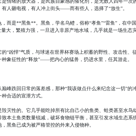
它是情绪的放大器，是民族自豪感的催化剂，是无数人四年一次
有人砸电视，有人冲上街头——而有些人，选择了“放生”。
而是**黑鱼**。黑鱼，学名乌鳢，俗称“孝鱼”“雷鱼”，在中
食量大，繁殖力强，一旦进入非原产地水域，几乎就是一场生态
的“凶悍”气质，与球迷在世界杯赛场上积蓄的野性、攻击性、
种象征性的“释放”——把内心的猛兽，扔进水里，任其游走。
巅峰跌回日常的落差感，那种“我该做点什么来纪念这一切”的
一种合适的宣泄方式。
是毁灭性的。它几乎能吃掉所有比自己小的鱼类、蛙类甚至水鸟
导致本土鱼类数量锐减，破坏食物链平衡，甚至引发水域生态系
地，黑鱼已成为被严格管控的外来入侵物种。