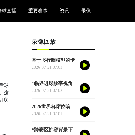
篮球直播
重要赛事
资讯
录像
录像回放
基于飞行圈模型的卡
塔尔世界杯赛区驻地
2026-07-21 07:03
与赛程协同优化适配
研究
“临界进球效率视角
后球
下的2026世界杯季军
2026-07-21 07:02
。这
战胜负概率再评估”
到底
2026世界杯席位暗
战：各大洲足联的权
2026-07-21 07:01
力游戏、利益交换与
投票策略
“跨赛区扩容背景下