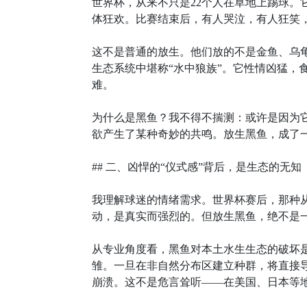
世界杯，从来不只是22个人在草地上踢球。
体狂欢。比赛结束后，有人哭泣，有人狂笑，
这不是普通的放生。他们放的不是金鱼、乌龟，
生态系统中堪称“水中狼族”。它性情凶猛，
难。
为什么是黑鱼？我不得不揣测：或许是因为它
欲产生了某种奇妙的共鸣。放生黑鱼，成了一
## 二、凶悍的“仪式感”背后，是生态的无知
我理解球迷的情绪需求。世界杯赛后，那种从
动，是真实而强烈的。但放生黑鱼，绝不是
从专业角度看，黑鱼对本土水生生态的破坏
雏。一旦在非自然分布区建立种群，将直接
崩溃。这不是危言耸听——在美国、日本等