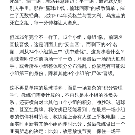
死战”。输一场，就站在悬崖边；平一场，命运就交到
别人手里。那种“赢球出线，输球回家”的极致简单，催
生了无数经典。比如2014年英格兰与意大利、乌拉圭的
死亡之组，每一分钟都让人窒息。
但2026年完全不一样了。12个小组，每组4队。前两名
直接晋级，这是明面上的“安全区”。而剩下的8个名
额，则从24个小组第三中“优中选优”。这意味着什么？
意味着即使你前两场一平一负，只要最后一场能大胜对
手，或者所在小组整体积分分布混乱，你依然有可能以
小组第三的身份，踩着其他9个小组的“尸体”晋级。
这不再是单纯的足球博弈，而是一场复杂的“积分管理
学”。教练们需要计算的，不再只是本小组的胜负关
系，还要横向对比其他11个小组的积分、净胜球、进球
数，甚至红黄牌。我仿佛已经能看到，在最后一场小组
赛的伤停补时阶段，教练席上会有人递上平板电脑，上
面实时更新着其他小组的即时比分，然后教练做出一个
匪夷所思的决定：比如，故意放慢节奏，保住一场平