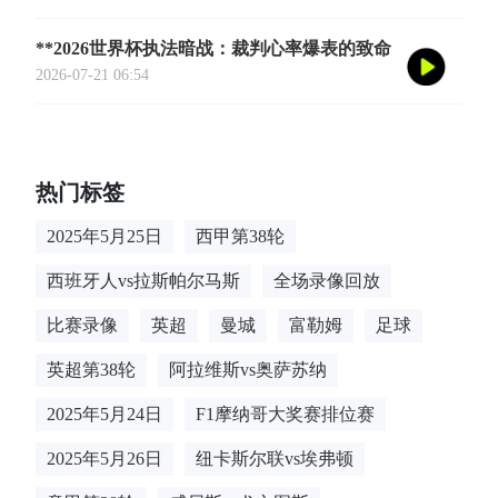
**2026世界杯执法暗战：裁判心率爆表的致命
90分钟**
2026-07-21 06:54
热门标签
2025年5月25日
西甲第38轮
西班牙人vs拉斯帕尔马斯
全场录像回放
比赛录像
英超
曼城
富勒姆
足球
英超第38轮
阿拉维斯vs奥萨苏纳
2025年5月24日
F1摩纳哥大奖赛排位赛
2025年5月26日
纽卡斯尔联vs埃弗顿