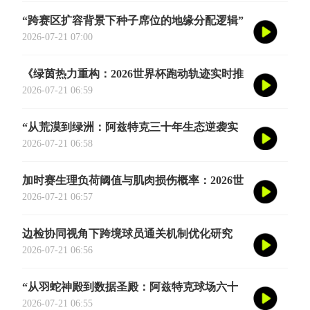
“跨赛区扩容背景下种子席位的地缘分配逻辑”
2026-07-21 07:00
《绿茵热力重构：2026世界杯跑动轨迹实时推
演图谱》
2026-07-21 06:59
“从荒漠到绿洲：阿兹特克三十年生态逆袭实
录”
2026-07-21 06:58
加时赛生理负荷阈值与肌肉损伤概率：2026世
界杯多维度预测模型
2026-07-21 06:57
边检协同视角下跨境球员通关机制优化研究
——以2026年联合世界杯为场景
2026-07-21 06:56
“从羽蛇神殿到数据圣殿：阿兹特克球场六十
年世界杯的文明跃迁”
2026-07-21 06:55