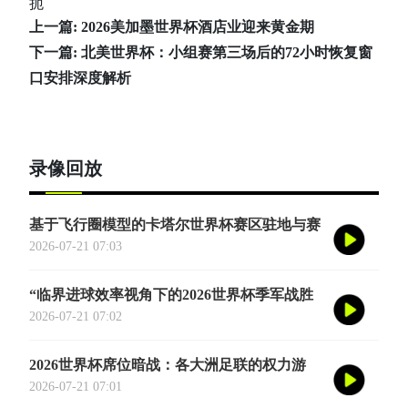
扼
上一篇:
2026美加墨世界杯酒店业迎来黄金期
下一篇:
北美世界杯：小组赛第三场后的72小时恢复窗
口安排深度解析
录像回放
基于飞行圈模型的卡塔尔世界杯赛区驻地与赛
程协同优化适配研究
2026-07-21 07:03
“临界进球效率视角下的2026世界杯季军战胜
负概率再评估”
2026-07-21 07:02
2026世界杯席位暗战：各大洲足联的权力游
戏、利益交换与投票策略
2026-07-21 07:01