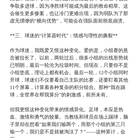
争取多进球，因为净胜球可能成为最后的救命稻草。这
会催生更多惨案，也让冷门更难出现，因为弱队为了那
虚无缥缈的“横向优势”，可能会在强队面前彻底崩溃。
**三、球迷的“计算器时代”：情感与理性的撕裂**
作为球迷，我既爱又恨这种变化。爱的是，小组赛的悬
念被拉长了。以前，两轮过后，很多小组的出线形势就
已明朗，最后一轮沦为垃圾时间。但现在，只要你不是
小组垫底，理论上都有机会。最后一轮，12个小组同时
开球，球迷们不仅要看自己主队的比赛，还要盯着其他
11个屏幕，计算着各种复杂的积分组合。那种“我在踢
球，全世界在帮我算分”的刺激感，前所未有。
但我更恨这种变化带来的情感异化。足球，本应是热
血、激情和勇气的较量。当教练和球员在场上踢球，脑
子里却在想着“如果我们输两个，而那个小组的第三只
输一个，我们是不是就被淘汰了？”——这种算计，会