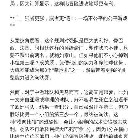
局，因为计算显示，这样比冒险进攻输球更有利。
**二、强者更强，弱者更“卷”：一场不公平的公平游戏
**
从竞技角度看，这个规则对强队是巨大的利好。像巴
西、法国、阿根廷这样的顶级豪门，即使状态不佳，只
要不跌出前两名，就稳如泰山。但如果他们不小心掉到
小组第三呢？没关系，凭借他们的实力和净胜球优势，
大概率能成为那8个“幸运儿”之一，然后带着更强的调
整能力进入淘汰赛。
然而，对于中游球队和黑马而言，这简直是噩梦。比如
一支来自亚洲或非洲的球队，好不容易在死亡之组逼平
了欧洲强队，结果一看积分，自己虽然排在第三，但净
胜球比另一个小组的第三少一个，最终被淘汰。这
种“横向比较”的残酷性，会让小组赛的战术变得极其功
利。弱队不再敢轻易摆大巴死守拿1分，因为1分在横向
比较中往往不够用；他们必须冒险进攻，哪怕输球也要