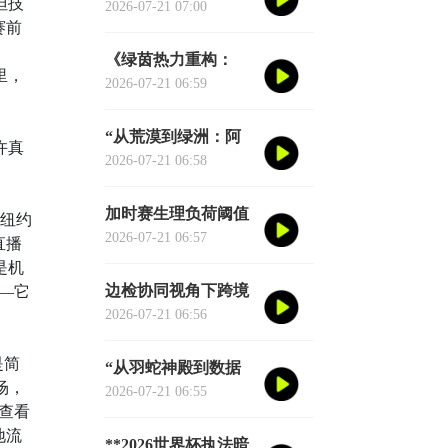
但技
种子席位的地缘分配
2026-07-21 07:00
赛前
逻辑”
。
《绿茵热力重构：
里，
2026世界杯跑动轨迹
2026-07-21 06:59
实时推演图谱》
“从荒漠到绿洲：阿
许真
兹特克三十年生态逆
2026-07-21 06:58
袭实录”
加时赛生理负荷阈值
到纽约
与肌肉损伤概率：
2026-07-21 06:57
直播
2026世界杯多维度预
是机
测模型
边检协同视角下跨境
—它
球员通关机制优化研
2026-07-21 06:56
究——以2026年联合
世界杯为场景
是简
“从羽蛇神殿到数据
场，
圣殿：阿兹特克球场
2026-07-21 06:55
查看
六十年世界杯的文明
地流
跃迁”
**2026世界杯执法暗