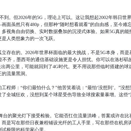
到。但2026年的5G，理论上可以。这让我想起2002年韩日世
画面虽然只有480p，但那种“随时想看就看”的自由感，至今难
、多视角自由切换、实时数据叠加的沉浸式体验。如果5G真的能
更是人类想象力的一次飞跃。
立存在的。2026年世界杯面临的最大挑战，不是5G本身，而是
参差不齐，墨西哥的通信基础设施更是令人担忧。你可以在洛杉矶
后走出两公里，可能就回到了4G时代。更不用说那些临时搭建的球
正的流量黑洞。
程师：“你们最怕什么？”他苦笑着说：“最怕‘没想到’。”没想
发了全城狂欢，没想到某个球星受伤导致全球搜索量暴增。这些“
全球舞台的聚光灯下接受检验。它能否扛住流量洪峰，答案或许在比
，而是写在那些日夜兼程铺设光纤的工人手里，写在那些在机房
测试极限的科学家心里。