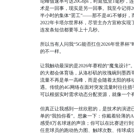
论峰值速率可达20Gbps，时延低至1毫秒
术是一回事，现实是另一回事。我至今记得2
半小时的集体“罢工”——那不是4G不够好
2022年卡塔尔世界杯，尽管主办方宣称实现
连发条短信都要等上十几秒。
所以当有人问我“5G能否扛住2026年世界
的不一样。
让我触动最深的是2026年赛程的“魔鬼设计”。
的大都会体育场，从洛杉矶的玫瑰碗到墨西
流量不再是单一高峰，而是会随着太阳的移动
遇。传统的4G网络在面对突发流量时往往措
可以根据实时需求动态分配资源，就像一个
但真正让我感到一丝欣慰的，是技术的演进已
单的“我拍你看”。想象一下：你戴着轻薄的
感受8万名球迷的声浪；你可以在比赛进行到
任意球员的跑动热力图、触球次数、传球成