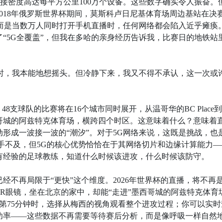
，连接密度高达每平方公里100万个设备。这些数字确实令人振奋。
018年俄罗斯世界杯期间，莫斯科卢日尼基体育场周边基站在决
，而是当数万人同时打开手机直播时，任何网络都会陷入近乎瘫痪
了“5G全覆盖”，但我在多哈的亲身经历告诉我，比赛日的地铁站
杯”时，我本能地想摇头。但冷静下来，我又不得不承认，这一次或
48支球队的比赛将在16个城市同时展开，从温哥华的BC Place
哥城的阿兹特克体育场，横跨四个时区。这意味着什么？意味着
形成一波接一波的“潮汐”。对于5G网络来说，这既是挑战，也
手不及，但5G的核心优势恰恰在于其网络切片和边缘计算能力—
有经验的足球教练，知道什么时候该进攻，什么时候该防守。
经不再局限于“更快”这个维度。2026年世界杯的直播，将不再
AR眼镜，坐在北京的家中，却能“走进”墨西哥城的阿兹特克体育
第75分钟时，选择从梅西的视角观看整个进攻过程；你可以实时
功率——这些数据不再需要等待赛后分析，而是像呼吸一样自然