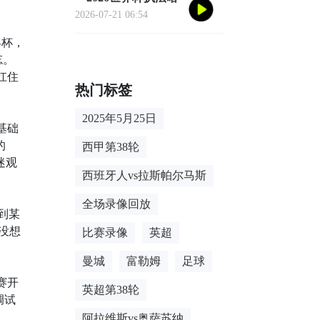
战：裁判心率爆表的
2026-07-21 06:54
致命90分钟**
界杯，
忘。
扛住
热门标签
2025年5月25日
基础
的
西甲第38轮
迷观
西班牙人vs拉斯帕尔马斯
全场录像回放
到某
没想
比赛录像
英超
曼城
富勒姆
足球
赛开
英超第38轮
调试
阿拉维斯vs奥萨苏纳