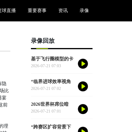
篮球直播
重要赛事
资讯
录像
录像回放
基于飞行圈模型的卡
塔尔世界杯赛区驻地
2026-07-21 07:03
与赛程协同优化适配
研究
“临界进球效率视角
阵隐
下的2026世界杯季军
2026-07-21 07:02
场比
战胜负概率再评估”
盛宴
2026世界杯席位暗
这前
战：各大洲足联的权
2026-07-21 07:01
力游戏、利益交换与
投票策略
的理
“跨赛区扩容背景下