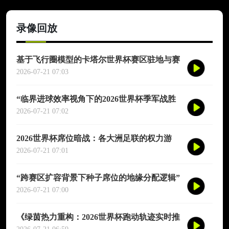
录像回放
基于飞行圈模型的卡塔尔世界杯赛区驻地与赛
程协同优化适配研究
2026-07-21 07:03
“临界进球效率视角下的2026世界杯季军战胜
负概率再评估”
2026-07-21 07:02
2026世界杯席位暗战：各大洲足联的权力游
戏、利益交换与投票策略
2026-07-21 07:01
“跨赛区扩容背景下种子席位的地缘分配逻辑”
2026-07-21 07:00
《绿茵热力重构：2026世界杯跑动轨迹实时推