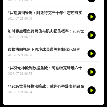
演图谱》
2026-07-21 06:59
“从荒漠到绿洲：阿兹特克三十年生态逆袭实
录”
2026-07-21 06:58
加时赛生理负荷阈值与肌肉损伤概率：2026世
界杯多维度预测模型
2026-07-21 06:57
边检协同视角下跨境球员通关机制优化研究
——以2026年联合世界杯为场景
2026-07-21 06:56
“从羽蛇神殿到数据圣殿：阿兹特克球场六十
年世界杯的文明跃迁”
2026-07-21 06:55
**2026世界杯执法暗战：裁判心率爆表的致命
90分钟**
2026-07-21 06:54