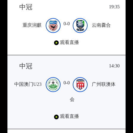
中冠
19:35
0-0
重庆润麒
云南爨合
观看直播
中冠
14:30
0-0
中国澳门U23
广州联澳体
会
观看直播