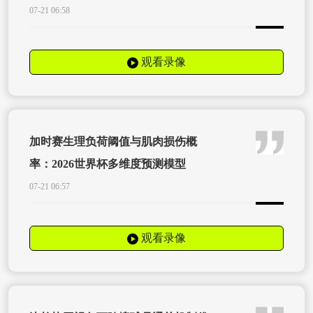
07-21 06:58
观看录像
加时赛生理负荷阈值与肌肉损伤概
率：2026世界杯多维度预测模型
07-21 06:57
观看录像