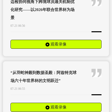
边检协同视角下跨境球员通关机制优
化研究——以2026年联合世界杯为场
景
07-21 06:56
观看录像
“从羽蛇神殿到数据圣殿：阿兹特克球
场六十年世界杯的文明跃迁”
07-21 06:55
观看录像