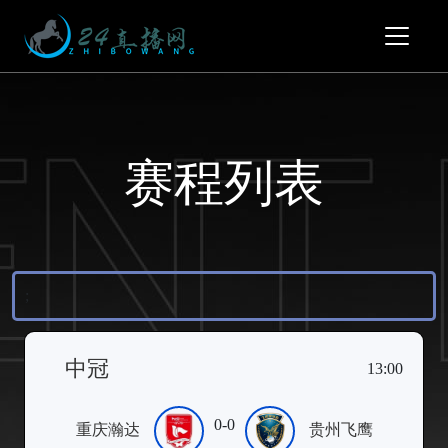
赛程列表
;
中冠
13:00
0-0
重庆瀚达
贵州飞鹰