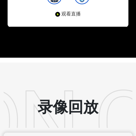
观看直播
录像回放