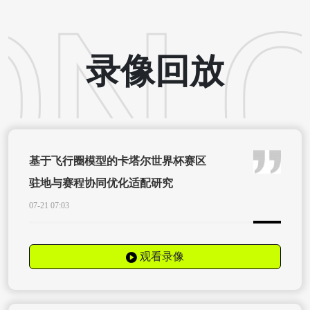
录像回放
基于飞行圈模型的卡塔尔世界杯赛区
驻地与赛程协同优化适配研究
07-21 07:03
观看录像