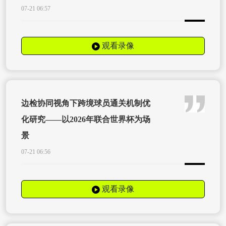
07-21 06:57
观看录像
边检协同视角下跨境球员通关机制优
化研究——以2026年联合世界杯为场
景
07-21 06:56
观看录像