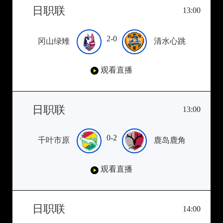
日职联
13:00
2-0
冈山绿雉
清水心跳
观看直播
日职联
13:00
0-2
千叶市原
鹿岛鹿角
观看直播
日职联
14:00