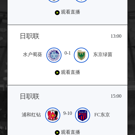
观看直播
日职联
13:00
0-1
水户蜀葵
东京绿茵
观看直播
日职联
15:00
9-10
浦和红钻
FC东京
观看直播