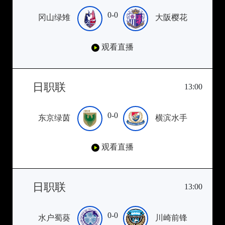
0-0
冈山绿雉
大阪樱花
观看直播
日职联
13:00
0-0
东京绿茵
横滨水手
观看直播
日职联
13:00
0-0
水户蜀葵
川崎前锋