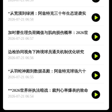
演图谱》
2026-07-21 06:59
“从荒漠到绿洲：阿兹特克三十年生态逆袭实
录”
2026-07-21 06:58
加时赛生理负荷阈值与肌肉损伤概率：2026世
界杯多维度预测模型
2026-07-21 06:57
边检协同视角下跨境球员通关机制优化研究
——以2026年联合世界杯为场景
2026-07-21 06:56
“从羽蛇神殿到数据圣殿：阿兹特克球场六十
年世界杯的文明跃迁”
2026-07-21 06:55
**2026世界杯执法暗战：裁判心率爆表的致命
90分钟**
2026-07-21 06:54