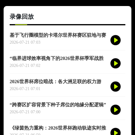
录像回放
基于飞行圈模型的卡塔尔世界杯赛区驻地与赛
程协同优化适配研究
2026-07-21 07:03
“临界进球效率视角下的2026世界杯季军战胜
负概率再评估”
2026-07-21 07:02
2026世界杯席位暗战：各大洲足联的权力游
戏、利益交换与投票策略
2026-07-21 07:01
“跨赛区扩容背景下种子席位的地缘分配逻辑”
2026-07-21 07:00
《绿茵热力重构：2026世界杯跑动轨迹实时推