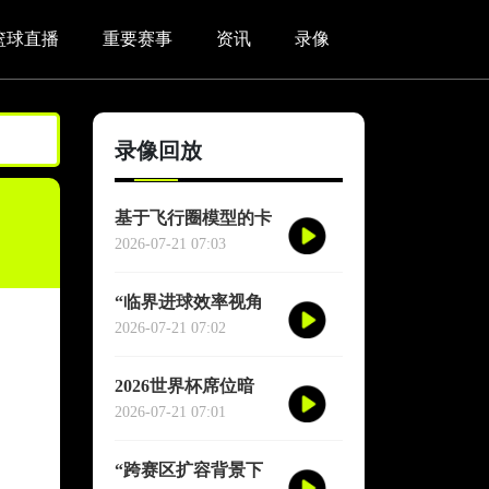
篮球直播
重要赛事
资讯
录像
录像回放
基于飞行圈模型的卡
塔尔世界杯赛区驻地
2026-07-21 07:03
与赛程协同优化适配
研究
“临界进球效率视角
下的2026世界杯季军
2026-07-21 07:02
战胜负概率再评估”
2026世界杯席位暗
战：各大洲足联的权
2026-07-21 07:01
力游戏、利益交换与
投票策略
“跨赛区扩容背景下