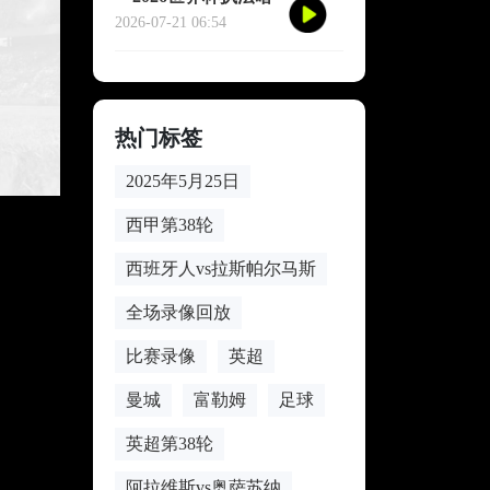
战：裁判心率爆表的
2026-07-21 06:54
致命90分钟**
热门标签
2025年5月25日
西甲第38轮
西班牙人vs拉斯帕尔马斯
全场录像回放
比赛录像
英超
曼城
富勒姆
足球
英超第38轮
阿拉维斯vs奥萨苏纳