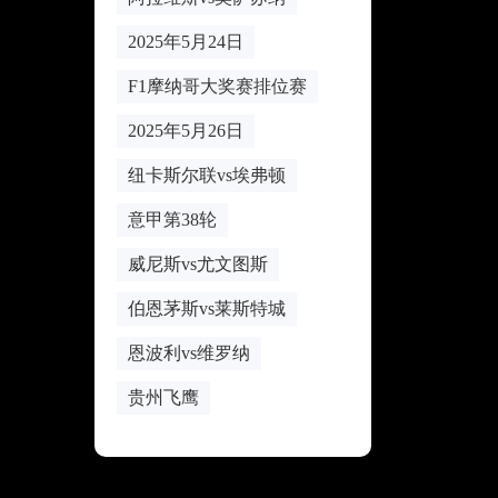
2025年5月24日
F1摩纳哥大奖赛排位赛
2025年5月26日
纽卡斯尔联vs埃弗顿
意甲第38轮
威尼斯vs尤文图斯
伯恩茅斯vs莱斯特城
恩波利vs维罗纳
贵州飞鹰