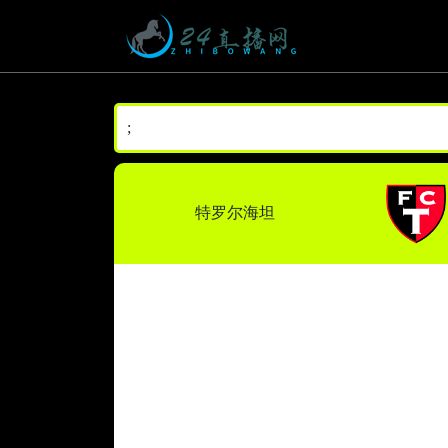
;
特罗尔海坦