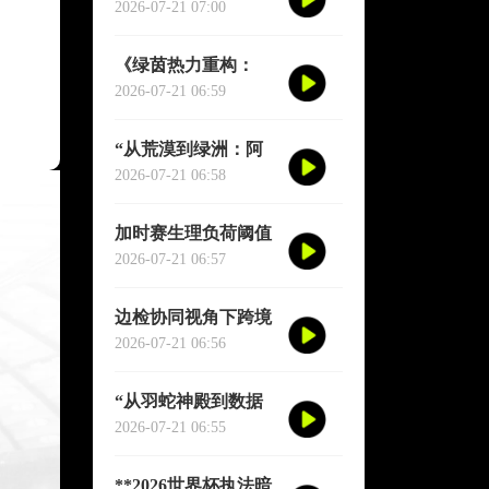
种子席位的地缘分配
2026-07-21 07:00
逻辑”
《绿茵热力重构：
2026世界杯跑动轨迹
2026-07-21 06:59
实时推演图谱》
“从荒漠到绿洲：阿
兹特克三十年生态逆
2026-07-21 06:58
袭实录”
加时赛生理负荷阈值
与肌肉损伤概率：
2026-07-21 06:57
2026世界杯多维度预
测模型
边检协同视角下跨境
球员通关机制优化研
2026-07-21 06:56
究——以2026年联合
世界杯为场景
“从羽蛇神殿到数据
圣殿：阿兹特克球场
2026-07-21 06:55
六十年世界杯的文明
跃迁”
**2026世界杯执法暗