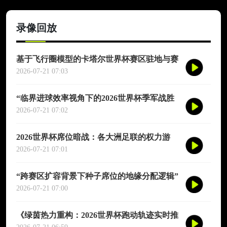
录像回放
基于飞行圈模型的卡塔尔世界杯赛区驻地与赛
程协同优化适配研究
2026-07-21 07:03
“临界进球效率视角下的2026世界杯季军战胜
负概率再评估”
2026-07-21 07:02
2026世界杯席位暗战：各大洲足联的权力游
戏、利益交换与投票策略
2026-07-21 07:01
“跨赛区扩容背景下种子席位的地缘分配逻辑”
2026-07-21 07:00
《绿茵热力重构：2026世界杯跑动轨迹实时推