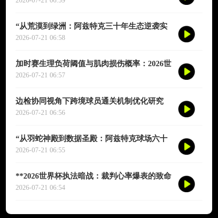
演图谱》
2026-07-21 06:59
“从荒漠到绿洲：阿兹特克三十年生态逆袭实
录”
2026-07-21 06:58
加时赛生理负荷阈值与肌肉损伤概率：2026世
界杯多维度预测模型
2026-07-21 06:57
边检协同视角下跨境球员通关机制优化研究
——以2026年联合世界杯为场景
2026-07-21 06:56
“从羽蛇神殿到数据圣殿：阿兹特克球场六十
年世界杯的文明跃迁”
2026-07-21 06:55
**2026世界杯执法暗战：裁判心率爆表的致命
90分钟**
2026-07-21 06:54