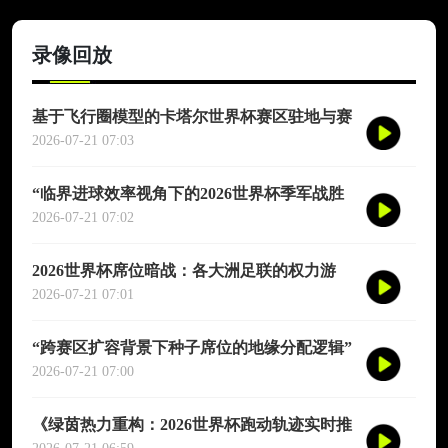
录像回放
基于飞行圈模型的卡塔尔世界杯赛区驻地与赛
程协同优化适配研究
2026-07-21 07:03
“临界进球效率视角下的2026世界杯季军战胜
负概率再评估”
2026-07-21 07:02
2026世界杯席位暗战：各大洲足联的权力游
戏、利益交换与投票策略
2026-07-21 07:01
“跨赛区扩容背景下种子席位的地缘分配逻辑”
2026-07-21 07:00
《绿茵热力重构：2026世界杯跑动轨迹实时推