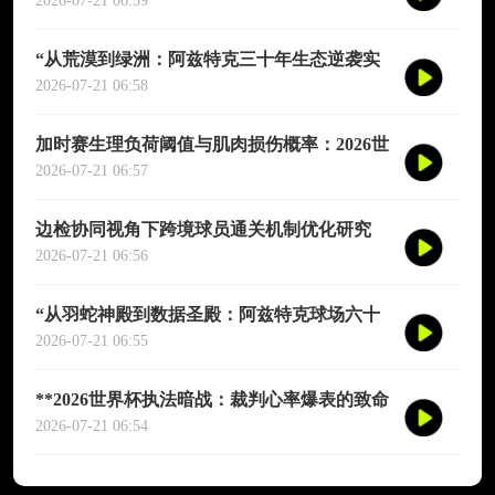
演图谱》
2026-07-21 06:59
“从荒漠到绿洲：阿兹特克三十年生态逆袭实
录”
2026-07-21 06:58
加时赛生理负荷阈值与肌肉损伤概率：2026世
界杯多维度预测模型
2026-07-21 06:57
边检协同视角下跨境球员通关机制优化研究
——以2026年联合世界杯为场景
2026-07-21 06:56
“从羽蛇神殿到数据圣殿：阿兹特克球场六十
年世界杯的文明跃迁”
2026-07-21 06:55
**2026世界杯执法暗战：裁判心率爆表的致命
90分钟**
2026-07-21 06:54