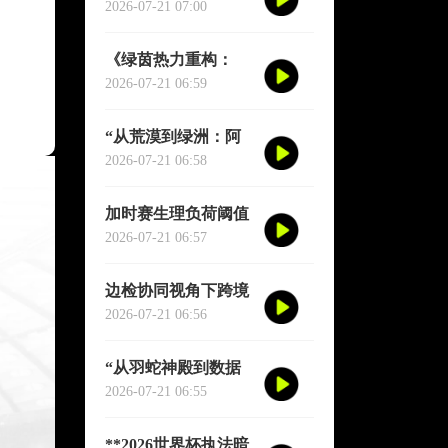
种子席位的地缘分配
2026-07-21 07:00
逻辑”
《绿茵热力重构：
2026世界杯跑动轨迹
2026-07-21 06:59
实时推演图谱》
“从荒漠到绿洲：阿
兹特克三十年生态逆
2026-07-21 06:58
袭实录”
加时赛生理负荷阈值
与肌肉损伤概率：
2026-07-21 06:57
2026世界杯多维度预
测模型
边检协同视角下跨境
球员通关机制优化研
2026-07-21 06:56
究——以2026年联合
世界杯为场景
“从羽蛇神殿到数据
圣殿：阿兹特克球场
2026-07-21 06:55
六十年世界杯的文明
跃迁”
**2026世界杯执法暗