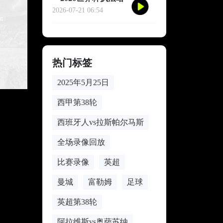
战：裁判心率爆表的
2026-07-21 06:54
致命90分钟**
热门标签
2025年5月25日
西甲第38轮
西班牙人vs拉斯帕尔马斯
全场录像回放
比赛录像
英超
曼城
富勒姆
足球
英超第38轮
阿拉维斯vs奥萨苏纳