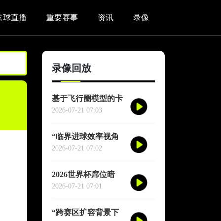
篮球直播
重要赛事
资讯
录像
录像回放
基于飞行圈模型的卡
塔尔世界杯赛区驻地
2026-07-21 07:03
与赛程协同优化适配
研究
“临界进球效率视角
下的2026世界杯季军
2026-07-21 07:02
战胜负概率再评估”
2026世界杯席位暗
战：各大洲足联的权
2026-07-21 07:01
力游戏、利益交换与
投票策略
“跨赛区扩容背景下