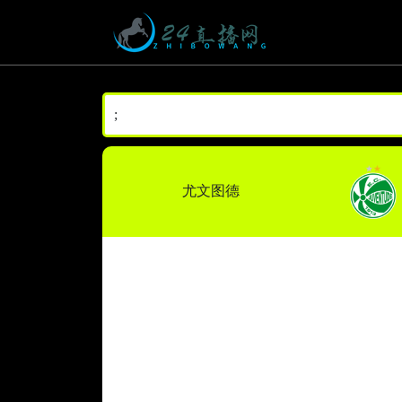
;
尤文图德