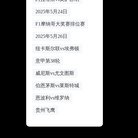
2025年5月24日
F1摩纳哥大奖赛排位赛
2025年5月26日
纽卡斯尔联vs埃弗顿
意甲第38轮
威尼斯vs尤文图斯
伯恩茅斯vs莱斯特城
恩波利vs维罗纳
贵州飞鹰