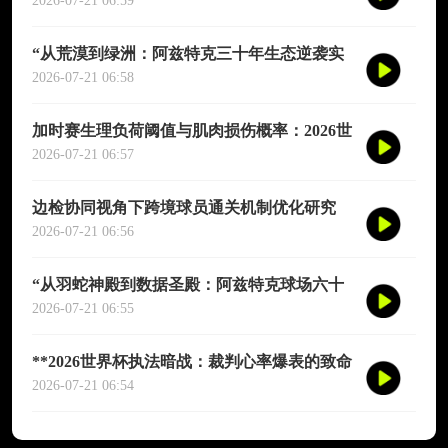
演图谱》
2026-07-21 06:59
“从荒漠到绿洲：阿兹特克三十年生态逆袭实
录”
2026-07-21 06:58
加时赛生理负荷阈值与肌肉损伤概率：2026世
界杯多维度预测模型
2026-07-21 06:57
边检协同视角下跨境球员通关机制优化研究
——以2026年联合世界杯为场景
2026-07-21 06:56
“从羽蛇神殿到数据圣殿：阿兹特克球场六十
年世界杯的文明跃迁”
2026-07-21 06:55
**2026世界杯执法暗战：裁判心率爆表的致命
90分钟**
2026-07-21 06:54