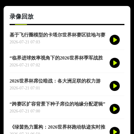
录像回放
基于飞行圈模型的卡塔尔世界杯赛区驻地与赛
程协同优化适配研究
2026-07-21 07:03
“临界进球效率视角下的2026世界杯季军战胜
负概率再评估”
2026-07-21 07:02
2026世界杯席位暗战：各大洲足联的权力游
戏、利益交换与投票策略
2026-07-21 07:01
“跨赛区扩容背景下种子席位的地缘分配逻辑”
2026-07-21 07:00
《绿茵热力重构：2026世界杯跑动轨迹实时推