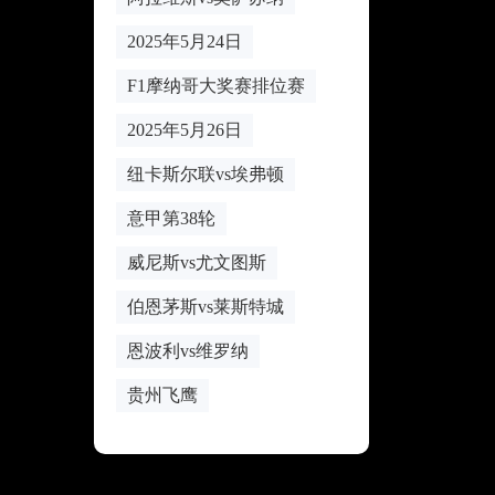
2025年5月24日
F1摩纳哥大奖赛排位赛
2025年5月26日
纽卡斯尔联vs埃弗顿
意甲第38轮
威尼斯vs尤文图斯
伯恩茅斯vs莱斯特城
恩波利vs维罗纳
贵州飞鹰