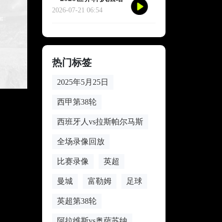
战：裁判心率爆表的
2026-07-21 06:54
致命90分钟**
热门标签
2025年5月25日
西甲第38轮
西班牙人vs拉斯帕尔马斯
全场录像回放
比赛录像
英超
曼城
富勒姆
足球
英超第38轮
阿拉维斯vs奥萨苏纳