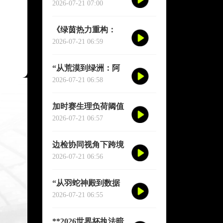
种子席位的地缘分配
2026-07-21 07:00
逻辑”
《绿茵热力重构：
2026世界杯跑动轨迹
2026-07-21 06:59
实时推演图谱》
“从荒漠到绿洲：阿
兹特克三十年生态逆
2026-07-21 06:58
袭实录”
加时赛生理负荷阈值
与肌肉损伤概率：
2026-07-21 06:57
2026世界杯多维度预
测模型
边检协同视角下跨境
球员通关机制优化研
2026-07-21 06:56
究——以2026年联合
世界杯为场景
“从羽蛇神殿到数据
圣殿：阿兹特克球场
2026-07-21 06:55
六十年世界杯的文明
跃迁”
**2026世界杯执法暗