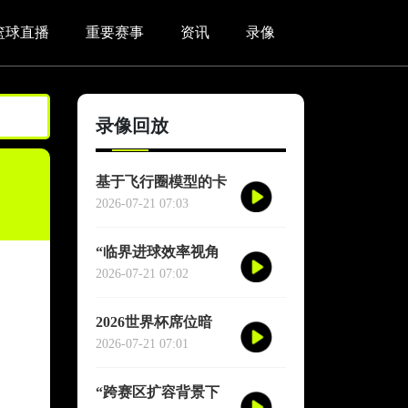
篮球直播
重要赛事
资讯
录像
录像回放
基于飞行圈模型的卡
塔尔世界杯赛区驻地
2026-07-21 07:03
与赛程协同优化适配
研究
“临界进球效率视角
下的2026世界杯季军
2026-07-21 07:02
战胜负概率再评估”
2026世界杯席位暗
战：各大洲足联的权
2026-07-21 07:01
力游戏、利益交换与
投票策略
“跨赛区扩容背景下