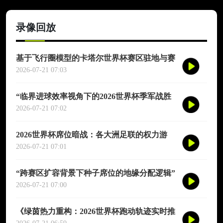
录像回放
基于飞行圈模型的卡塔尔世界杯赛区驻地与赛
程协同优化适配研究
2026-07-21 07:03
“临界进球效率视角下的2026世界杯季军战胜
负概率再评估”
2026-07-21 07:02
2026世界杯席位暗战：各大洲足联的权力游
戏、利益交换与投票策略
2026-07-21 07:01
“跨赛区扩容背景下种子席位的地缘分配逻辑”
2026-07-21 07:00
《绿茵热力重构：2026世界杯跑动轨迹实时推