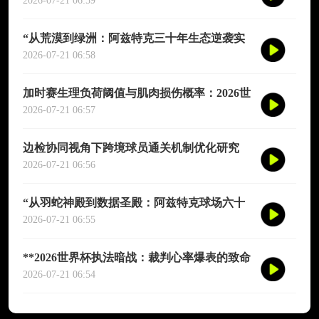
演图谱》
2026-07-21 06:59
“从荒漠到绿洲：阿兹特克三十年生态逆袭实
录”
2026-07-21 06:58
加时赛生理负荷阈值与肌肉损伤概率：2026世
界杯多维度预测模型
2026-07-21 06:57
边检协同视角下跨境球员通关机制优化研究
——以2026年联合世界杯为场景
2026-07-21 06:56
“从羽蛇神殿到数据圣殿：阿兹特克球场六十
年世界杯的文明跃迁”
2026-07-21 06:55
**2026世界杯执法暗战：裁判心率爆表的致命
90分钟**
2026-07-21 06:54