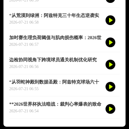
演图谱》
2026-07-21 06:59
“从荒漠到绿洲：阿兹特克三十年生态逆袭实
录”
2026-07-21 06:58
加时赛生理负荷阈值与肌肉损伤概率：2026世
界杯多维度预测模型
2026-07-21 06:57
边检协同视角下跨境球员通关机制优化研究
——以2026年联合世界杯为场景
2026-07-21 06:56
“从羽蛇神殿到数据圣殿：阿兹特克球场六十
年世界杯的文明跃迁”
2026-07-21 06:55
**2026世界杯执法暗战：裁判心率爆表的致命
90分钟**
2026-07-21 06:54