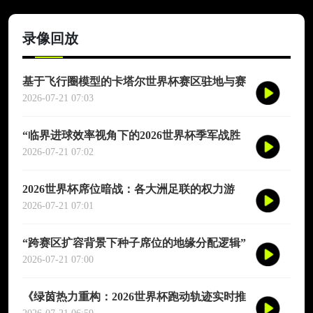
录像回放
基于飞行圈模型的卡塔尔世界杯赛区驻地与赛
程协同优化适配研究
2026-07-21 07:03
“临界进球效率视角下的2026世界杯季军战胜
负概率再评估”
2026-07-21 07:02
2026世界杯席位暗战：各大洲足联的权力游
戏、利益交换与投票策略
2026-07-21 07:01
“跨赛区扩容背景下种子席位的地缘分配逻辑”
2026-07-21 07:00
《绿茵热力重构：2026世界杯跑动轨迹实时推