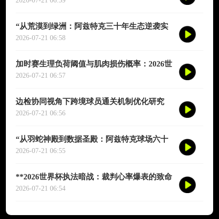
演图谱》
2026-07-21 06:59
“从荒漠到绿洲：阿兹特克三十年生态逆袭实
录”
2026-07-21 06:58
加时赛生理负荷阈值与肌肉损伤概率：2026世
界杯多维度预测模型
2026-07-21 06:57
边检协同视角下跨境球员通关机制优化研究
——以2026年联合世界杯为场景
2026-07-21 06:56
“从羽蛇神殿到数据圣殿：阿兹特克球场六十
年世界杯的文明跃迁”
2026-07-21 06:55
**2026世界杯执法暗战：裁判心率爆表的致命
90分钟**
2026-07-21 06:54