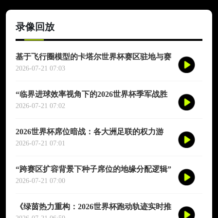
录像回放
基于飞行圈模型的卡塔尔世界杯赛区驻地与赛
程协同优化适配研究
2026-07-21 07:03
“临界进球效率视角下的2026世界杯季军战胜
负概率再评估”
2026-07-21 07:02
2026世界杯席位暗战：各大洲足联的权力游
戏、利益交换与投票策略
2026-07-21 07:01
“跨赛区扩容背景下种子席位的地缘分配逻辑”
2026-07-21 07:00
《绿茵热力重构：2026世界杯跑动轨迹实时推