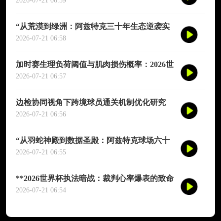
演图谱》
2026-07-21 06:59
“从荒漠到绿洲：阿兹特克三十年生态逆袭实
录”
2026-07-21 06:58
加时赛生理负荷阈值与肌肉损伤概率：2026世
界杯多维度预测模型
2026-07-21 06:57
边检协同视角下跨境球员通关机制优化研究
——以2026年联合世界杯为场景
2026-07-21 06:56
“从羽蛇神殿到数据圣殿：阿兹特克球场六十
年世界杯的文明跃迁”
2026-07-21 06:55
**2026世界杯执法暗战：裁判心率爆表的致命
90分钟**
2026-07-21 06:54