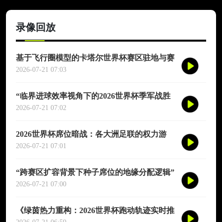
录像回放
基于飞行圈模型的卡塔尔世界杯赛区驻地与赛
程协同优化适配研究
2026-07-21 07:03
“临界进球效率视角下的2026世界杯季军战胜
负概率再评估”
2026-07-21 07:02
2026世界杯席位暗战：各大洲足联的权力游
戏、利益交换与投票策略
2026-07-21 07:01
“跨赛区扩容背景下种子席位的地缘分配逻辑”
2026-07-21 07:00
《绿茵热力重构：2026世界杯跑动轨迹实时推