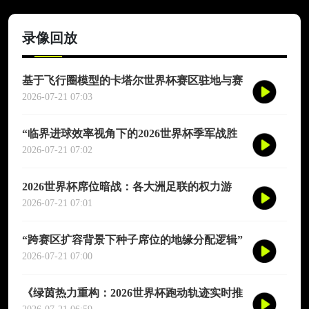
录像回放
基于飞行圈模型的卡塔尔世界杯赛区驻地与赛
程协同优化适配研究
2026-07-21 07:03
“临界进球效率视角下的2026世界杯季军战胜
负概率再评估”
2026-07-21 07:02
2026世界杯席位暗战：各大洲足联的权力游
戏、利益交换与投票策略
2026-07-21 07:01
“跨赛区扩容背景下种子席位的地缘分配逻辑”
2026-07-21 07:00
《绿茵热力重构：2026世界杯跑动轨迹实时推