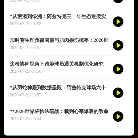
演图谱》
2026-07-21 06:59
“从荒漠到绿洲：阿兹特克三十年生态逆袭实
录”
2026-07-21 06:58
加时赛生理负荷阈值与肌肉损伤概率：2026世
界杯多维度预测模型
2026-07-21 06:57
边检协同视角下跨境球员通关机制优化研究
——以2026年联合世界杯为场景
2026-07-21 06:56
“从羽蛇神殿到数据圣殿：阿兹特克球场六十
年世界杯的文明跃迁”
2026-07-21 06:55
**2026世界杯执法暗战：裁判心率爆表的致命
90分钟**
2026-07-21 06:54